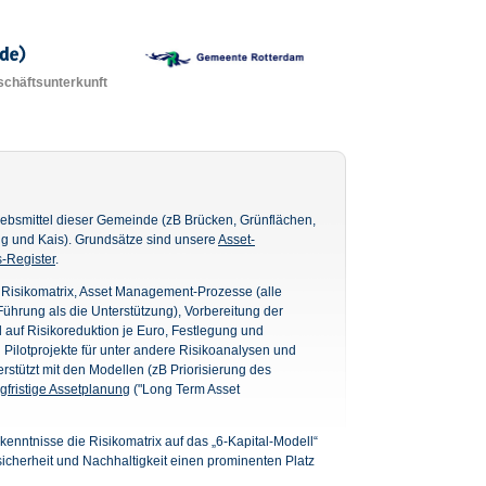
schäftsunterkunft
iebsmittel dieser Gemeinde (zB Brücken, Grünflächen,
g und Kais). Grundsätze sind unsere
Asset-
-Register
.
Risikomatrix, Asset Management-Prozesse (alle
ührung als die Unterstützung), Vorbereitung der
nd auf Risikoreduktion je Euro, Festlegung und
Pilotprojekte für unter andere Risikoanalysen und
rstützt mit den Modellen (zB Priorisierung des
gfristige Assetplanung
("Long Term Asset
enntnisse die Risikomatrix auf das „6-Kapital-Modell“
sicherheit und Nachhaltigkeit einen prominenten Platz