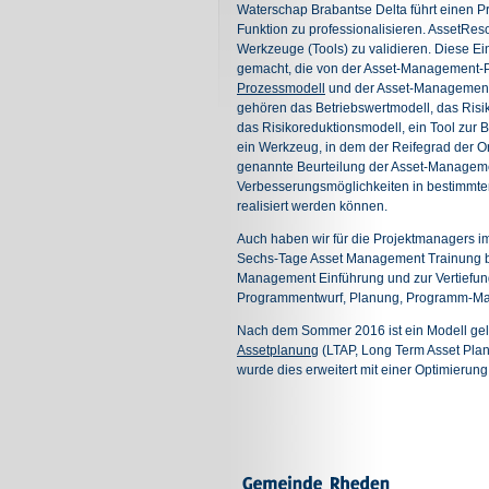
Waterschap Brabantse Delta führt einen 
Funktion zu professionalisieren. AssetResol
Werkzeuge (Tools) zu validieren. Diese Ei
gemacht, die von der Asset-Management
Prozessmodell
und der Asset-Management-
gehören das Betriebswertmodell, das Risik
das Risikoreduktionsmodell, ein Tool zu
ein Werkzeug, in dem der Reifegrad der O
genannte Beurteilung der Asset-Management
Verbesserungsmöglichkeiten in bestimmten
realisiert werden können.
Auch haben wir für die Projektmanagers
Sechs-Tage Asset Management Trainung bet
Management Einführung und zur Vertiefu
Programmentwurf, Planung, Programm-
Nach dem Sommer 2016 ist ein Modell geli
Assetplanung
(LTAP, Long Term Asset Plan
wurde dies erweitert mit einer Optimierun