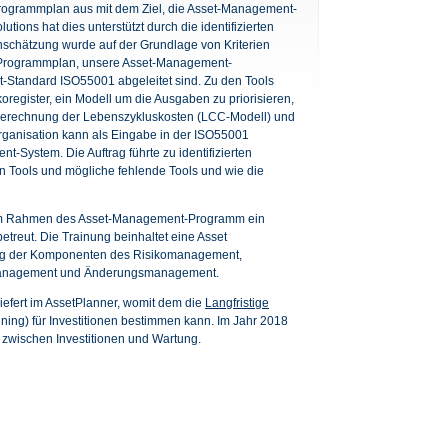
Programmplan aus mit dem Ziel, die Asset-Management-
utions hat dies unterstützt durch die identifizierten
nschätzung wurde auf der Grundlage von Kriterien
-Programmplan, unsere Asset-Management-
Standard ISO55001 abgeleitet sind. Zu den Tools
oregister, ein Modell um die Ausgaben zu priorisieren,
r Berechnung der Lebenszykluskosten (LCC-Modell) und
rganisation kann als Eingabe in der ISO55001
-System. Die Auftrag führte zu identifizierten
 Tools und mögliche fehlende Tools und wie die
 im Rahmen des Asset-Management-Programm ein
reut. Die Trainung beinhaltet eine Asset
ng der Komponenten des Risikomanagement,
Management und Änderungsmanagement.
efert im AssetPlanner, womit dem die
Langfristige
ning) für Investitionen bestimmen kann. Im Jahr 2018
g zwischen Investitionen und Wartung.