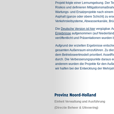
Projekt folgte einer Lernumgebung. Der Te
Risikos und definieren Mitigationsmaßnahm
Wartungs- und Ersatzprojekte nach einem B
Asphalt (ganze oder obere Schicht) zu er
Verkehrsleitsysteme, Abwasserkanäle, Brü
Die
Deutsche Version ist hier
vergügbar. A
Ergebnisse
aufgenommen (auf Niederländ
veröffentlicht und Präsentationen wurden 
Aufgrund der erzielten Ergebnisse entsc
gesamten Außenraum einzuführen. Zu dies
dem Betriebswertmodell prioritiert. AssetR
durch. Die Verbesserungspunkte daraus e
anderem wurden die Projekte für den Auße
wir halfen bei der Entwicklung der Mehrja
Einheit Verwaltung und Ausführung
(D
irectie Beheer & Uitvoering)