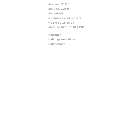
Postfach 30113
8003 CC Zwolle
Niederlande
info@assetresolutions.nl
+ 31 6 30 18 68 94
MwSt. NL8231.48.919.B01
Kolophon
Haftungsausschluss
Datenschutz