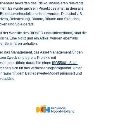
ilnehmer bewerten das Risiko, analysieren relevante
en. Es wurde auch ein Projekt gestartet, in dem alle
etriebswertmodell priorisiert werden. Dies sind z.B.
setzen, Beleuchtung, Bäume, Bäume und Sträucher,
cken und Spielgeräte.
uf der Website des RIONED (Industrieverband) sind die
isch). Eine
Notiz
und ein
Artikel
wurden ebenfalls
bei
Seminaren
gehalten.
hied das Management, das Asset Management für den
em Zweck sind bereits Projekte mit
esolutions führte daraufhin einen
ISO55001-Scan
rgeben sich für das Verbesserungsprogramm. Unter
nraum mit dem Betriebswerte-Modell priorisiert und
hrespläne.