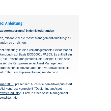
sserentsorgung) in den Niederlanden
n, mit das Ziel die "Asset Management Anleitung“ für
anden zu erreichen.
t Anleitung" in eine voll ausgestattete Sektor Modell
-Handbuch auf Basis ISO55001 / PAS55. Es enthält ein
or, die Entscheidungsmodell, ein Beispiel für ein Asset-
trix, die Kernprozesse für Asset Management
 organisatorischen Aufgaben und Verantwortlichkeiten,
t Rollen, ein Implementierungsmodell und
ruar 2013)
präsentiert. Auch ist einen Artikel publiziert
AM Kongress vorgestellt ("
Designing an Asset
ewater Industry
“- Entwurf eines Asset Management
erwirtschaft).